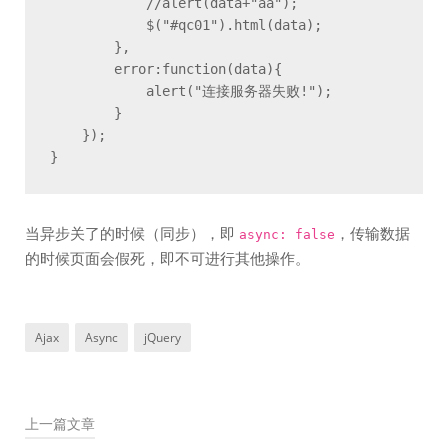
            //alert(data+"aa");

            $("#qc01").html(data);

        },

        error:function(data){

            alert("连接服务器失败!");

        }

    });

}
当异步关了的时候（同步），即
，传输数据
async: false
的时候页面会假死，即不可进行其他操作。
Ajax
Async
jQuery
上一篇文章
文