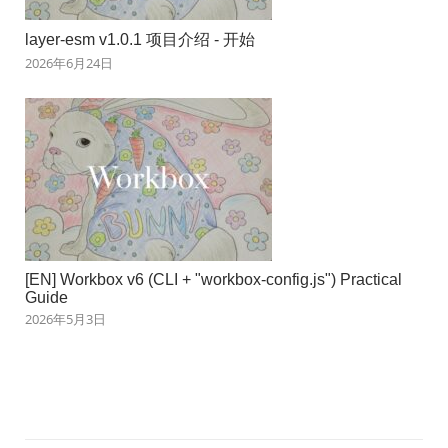
layer-esm v1.0.1 项目介绍 - 开始
2026年6月24日
[EN] Workbox v6 (CLI + "workbox-config.js") Practical
Guide
2026年5月3日