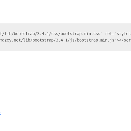
t/lib/bootstrap/3.4.1/css/bootstrap.min.css" rel="stylesh
mazey.net/lib/bootstrap/3.4.1/js/bootstrap.min.js"></scr
s