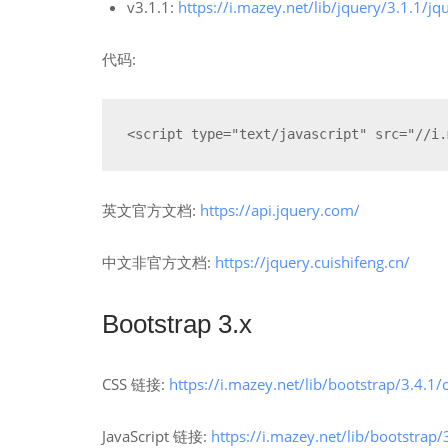
v3.1.1:
https://i.mazey.net/lib/jquery/3.1.1/jq
代码:
<script type="text/javascript" src="//i.
英文官方文档:
https://api.jquery.com/
中文非官方文档:
https://jquery.cuishifeng.cn/
Bootstrap 3.x
CSS 链接:
https://i.mazey.net/lib/bootstrap/3.4.1/
JavaScript 链接:
https://i.mazey.net/lib/bootstrap/