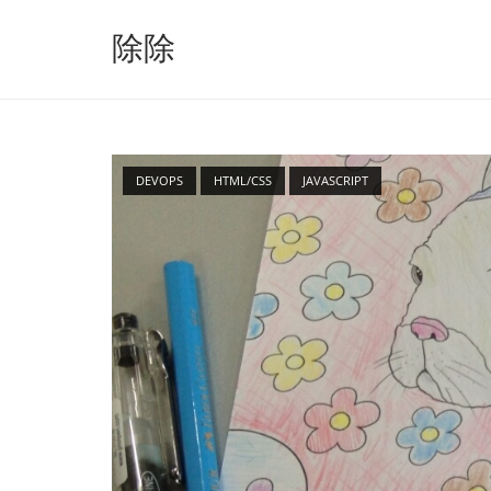
跳
至
除除
内
容
DEVOPS
HTML/CSS
JAVASCRIPT