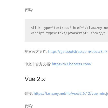
代码:
<link type="text/css" href="//i.mazey.ne
<script type="text/javascript" src="//i.
英文官方文档:
https://getbootstrap.com/docs/3.4/
中文非官方文档:
https://v3.bootcss.com/
Vue 2.x
链接:
https://i.mazey.net/lib/vue/2.6.12/vue.min.j
代码: