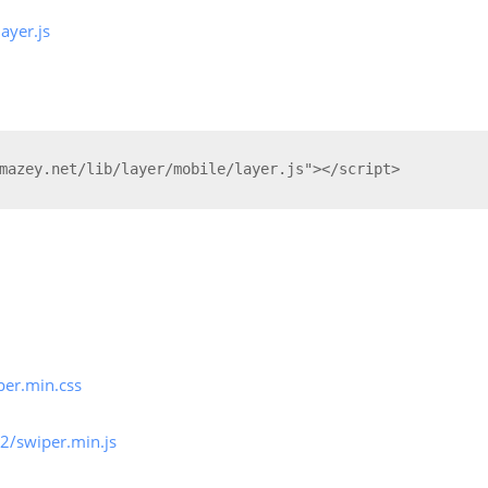
ayer.js
mazey.net/lib/layer/mobile/layer.js"></script>
per.min.css
.2/swiper.min.js