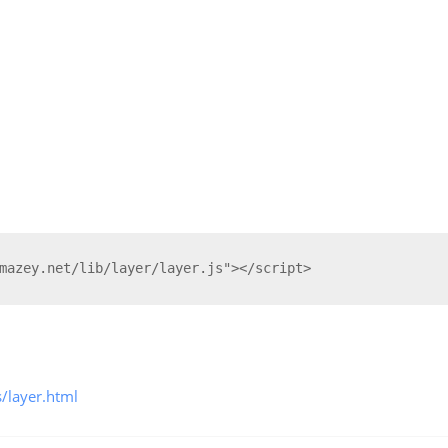
mazey.net/lib/layer/layer.js"></script>
s/layer.html