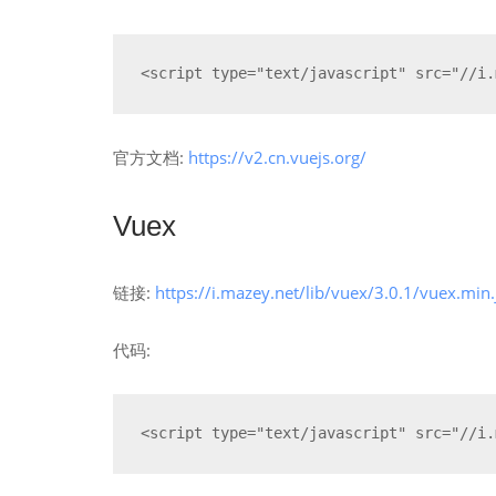
<script type="text/javascript" src="//i.
官方文档:
https://v2.cn.vuejs.org/
Vuex
链接:
https://i.mazey.net/lib/vuex/3.0.1/vuex.min.
代码:
<script type="text/javascript" src="//i.