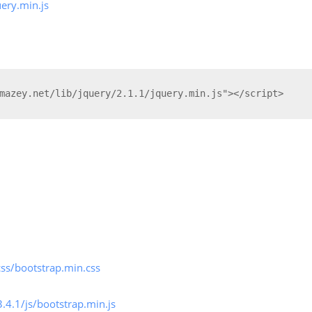
uery.min.js
mazey.net/lib/jquery/2.1.1/jquery.min.js"></script>
css/bootstrap.min.css
3.4.1/js/bootstrap.min.js