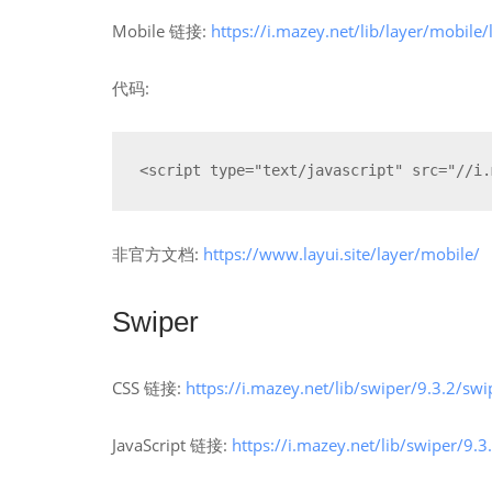
Mobile 链接:
https://i.mazey.net/lib/layer/mobile/l
代码:
<script type="text/javascript" src="//i.
非官方文档:
https://www.layui.site/layer/mobile/
Swiper
CSS 链接:
https://i.mazey.net/lib/swiper/9.3.2/swi
JavaScript 链接:
https://i.mazey.net/lib/swiper/9.3