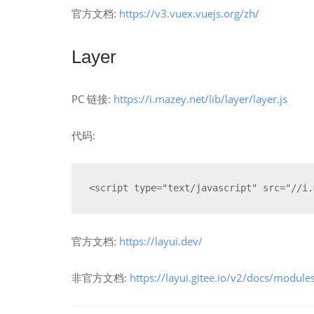
官方文档:
https://v3.vuex.vuejs.org/zh/
Layer
PC 链接:
https://i.mazey.net/lib/layer/layer.js
代码:
<script type="text/javascript" src="//i.
官方文档:
https://layui.dev/
非官方文档:
https://layui.gitee.io/v2/docs/module