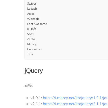
Swiper
Lodash
Axios
vConsole
Font Awesome
IE 兼容
Sha1
Zepto
Mazey
Confluence
Tiny
jQuery
链接:
v1.9.1:
https://i.mazey.net/lib/jquery/1.9.1/jq
v2.1.1:
https://i.mazey.net/lib/jquery/2.1.1/jq