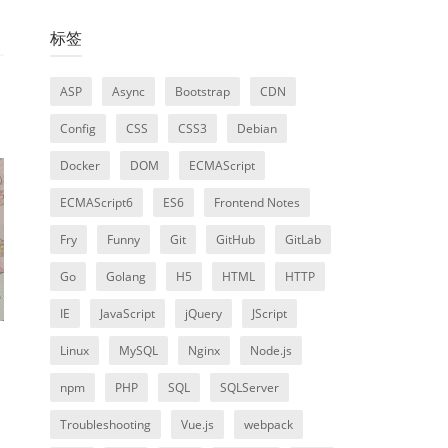
标签
ASP
Async
Bootstrap
CDN
Config
CSS
CSS3
Debian
Docker
DOM
ECMAScript
ECMAScript6
ES6
Frontend Notes
Fry
Funny
Git
GitHub
GitLab
Go
Golang
H5
HTML
HTTP
IE
JavaScript
jQuery
JScript
Linux
MySQL
Nginx
Node.js
npm
PHP
SQL
SQLServer
Troubleshooting
Vue.js
webpack