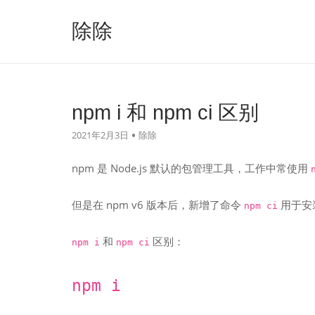
跳
至
除除
内
容
npm i 和 npm ci 区别
2021年2月3日
除除
npm 是 Node.js 默认的包管理工具，工作中常使用
但是在 npm v6 版本后，新增了命令
用于安
npm ci
和
区别：
npm i
npm ci
npm i