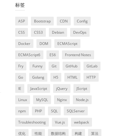
标签
ASP
Bootstrap
CDN
Config
CSS
CSS3
Debian
DevOps
Docker
DOM
ECMAScript
ECMAScript6
ES6
Frontend Notes
Fry
Funny
Git
GitHub
GitLab
Go
Golang
H5
HTML
HTTP
IE
JavaScript
jQuery
JScript
Linux
MySQL
Nginx
Node.js
npm
PHP
SQL
SQLServer
Troubleshooting
Vue.js
webpack
优化
性能
数据结构
构建
算法