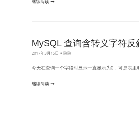
"MySQL
继续阅读
里
与
已
SQLServer
存
区
在
别"
的
MySQL 查询含转义字符
IP
查
2017年3月15日
除除
询
城
今天在查询一个字段时显示一直显示为0，可是表里
市"
"MySQL
继续阅读
查
询
含
转
义
字
符