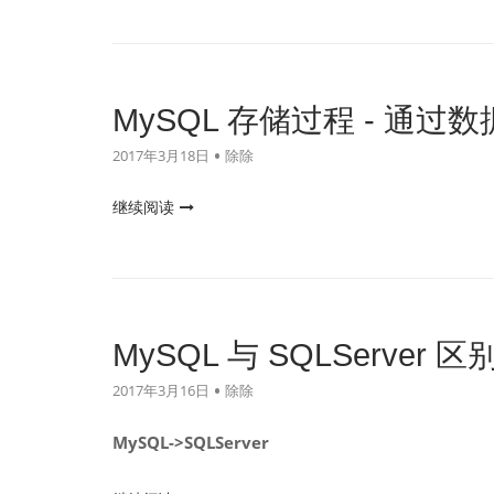
MySQL
在
分
页
MySQL 存储过程 - 通过
中
2017年3月18日
除除
的
应
"MySQL
继续阅读
用"
存
储
过
程
-
MySQL 与 SQLServer 区
通
2017年3月16日
除除
过
数
MySQL->SQLServer
据
库