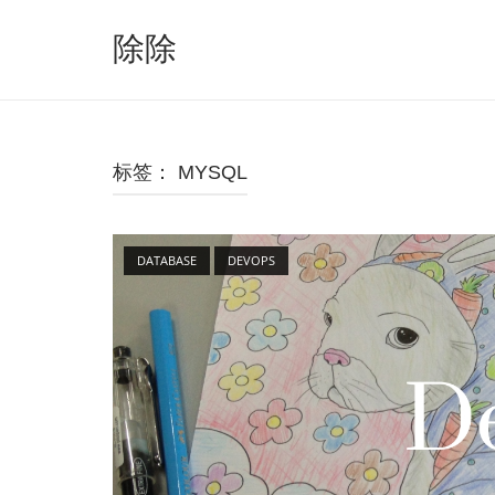
跳
至
除除
内
容
标签：
MYSQL
Open post
DATABASE
DEVOPS