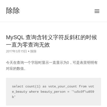
跳
至
除除
菜
内
单
容
MySQL 查询含转义字符反斜杠的时候
一直为零查询无效
2017年3月15日
除除
今天在查询一个字段时显示一直显示为0，可是表里明明有
对应的数值。
select count(1) as vote_your_count from vot
e_beauty where beauty_person = '\u5c0f\u859
b'