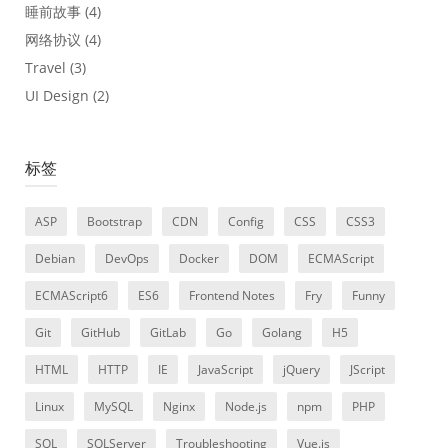
睡前故事
(4)
网络协议
(4)
Travel
(3)
UI Design
(2)
标签
ASP
Bootstrap
CDN
Config
CSS
CSS3
Debian
DevOps
Docker
DOM
ECMAScript
ECMAScript6
ES6
Frontend Notes
Fry
Funny
Git
GitHub
GitLab
Go
Golang
H5
HTML
HTTP
IE
JavaScript
jQuery
JScript
Linux
MySQL
Nginx
Node.js
npm
PHP
SQL
SQLServer
Troubleshooting
Vue.js