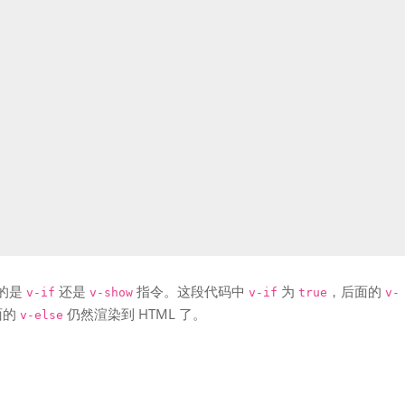
用的是
还是
指令。这段代码中
为
，后面的
v-if
v-show
v-if
true
v-
面的
仍然渲染到 HTML 了。
v-else