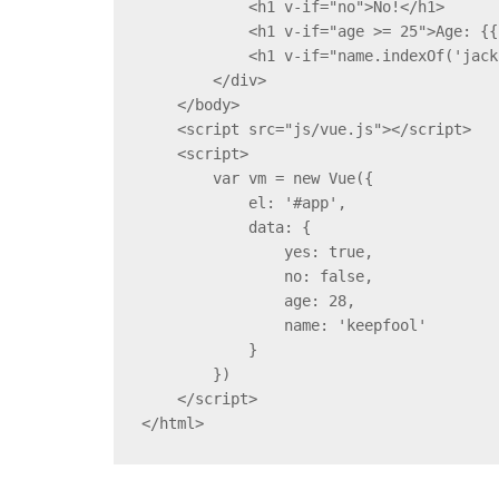
            <h1 v-if="no">No!</h1>

            <h1 v-if="age >= 25">Age: {{ age }}</h1>

            <h1 v-if="name.indexOf('jack') >= 0">Name: {{ name }}</h1>

        </div>

    </body>

    <script src="js/vue.js"></script>

    <script>

        var vm = new Vue({

            el: '#app',

            data: {

                yes: true,

                no: false,

                age: 28,

                name: 'keepfool'

            }

        })

    </script>

</html>