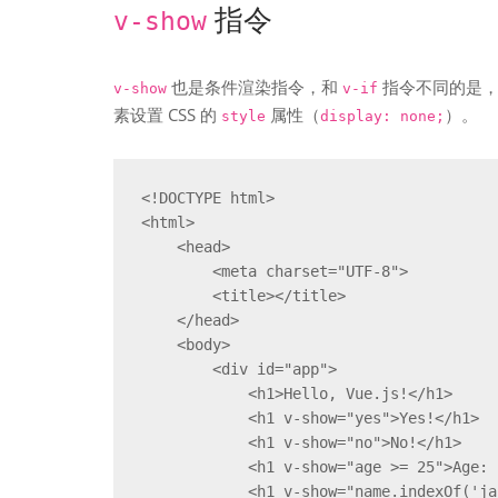
指令
v-show
也是条件渲染指令，和
指令不同的是
v-show
v-if
素设置 CSS 的
属性（
）。
style
display: none;
<!DOCTYPE html>

<html>

    <head>

        <meta charset="UTF-8">

        <title></title>

    </head>

    <body>

        <div id="app">

            <h1>Hello, Vue.js!</h1>

            <h1 v-show="yes">Yes!</h1>

            <h1 v-show="no">No!</h1>

            <h1 v-show="age >= 25">Age: {{ age }}</h1>

            <h1 v-show="name.indexOf('jack') >= 0">Name: {{ name }}</h1>
