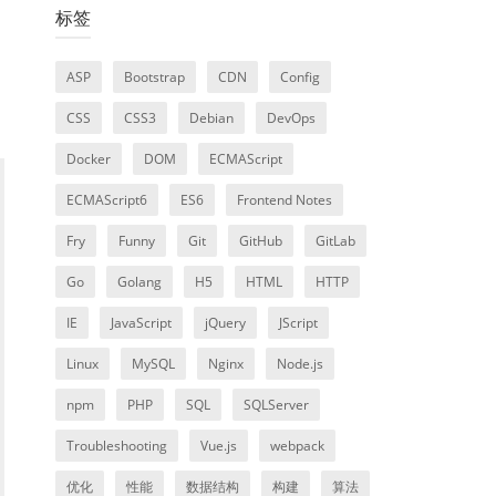
标签
ASP
Bootstrap
CDN
Config
CSS
CSS3
Debian
DevOps
Docker
DOM
ECMAScript
ECMAScript6
ES6
Frontend Notes
Fry
Funny
Git
GitHub
GitLab
Go
Golang
H5
HTML
HTTP
IE
JavaScript
jQuery
JScript
Linux
MySQL
Nginx
Node.js
npm
PHP
SQL
SQLServer
Troubleshooting
Vue.js
webpack
优化
性能
数据结构
构建
算法