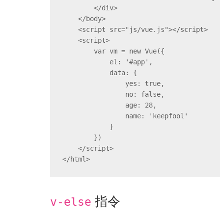
        </div>

    </body>

    <script src="js/vue.js"></script>

    <script>

        var vm = new Vue({

            el: '#app',

            data: {

                yes: true,

                no: false,

                age: 28,

                name: 'keepfool'

            }

        })

    </script>

</html>
指令
v-else