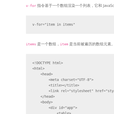
指令基于一个数组渲染一个列表，它和 JavaSc
v-for
v-for="item in items"
是一个数组，
是当前被遍历的数组元素
items
item
<!DOCTYPE html>

<html>

    <head>

        <meta charset="UTF-8">

        <title></title>

        <link rel="stylesheet" href="styles/demo.css" />

    </head>

    <body>

        <div id="app">

            <table>
