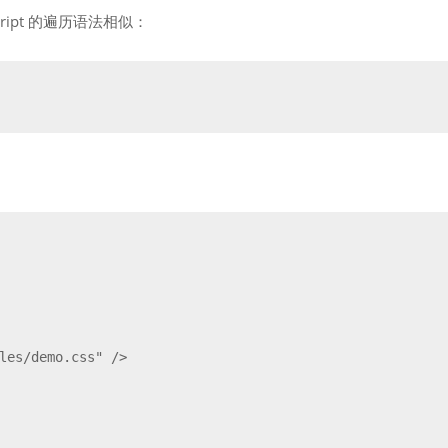
ript 的遍历语法相似：
。