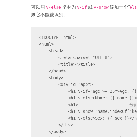
可以用
指令为
或
添加一个“
v-else
v-if
v-show
els
则它不能被识别。
<!DOCTYPE html>

<html>

    <head>

        <meta charset="UTF-8">

        <title></title>

    </head>

    <body>

        <div id="app">

            <h1 v-if="age >= 25">Age: {{ age }}</h1>

            <h1 v-else>Name: {{ name }}</h1>

            <h1>---------------------分割线---------------------</h1>

            <h1 v-show="name.indexOf('keep') >= 0">Name: {{ name }}</h1>

            <h1 v-else>Sex: {{ sex }}</h1>

        </div>

    </body>
