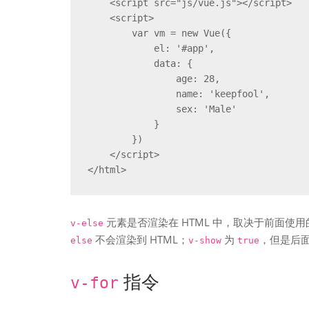
    <script src="js/vue.js"></script>

    <script>

        var vm = new Vue({

            el: '#app',

            data: {

                age: 28,

                name: 'keepfool',

                sex: 'Male'

            }

        })

    </script>

</html>
元素是否渲染在 HTML 中，取决于前面使
v-else
不会渲染到 HTML；
为
，但是后
else
v-show
true
指令
v-for