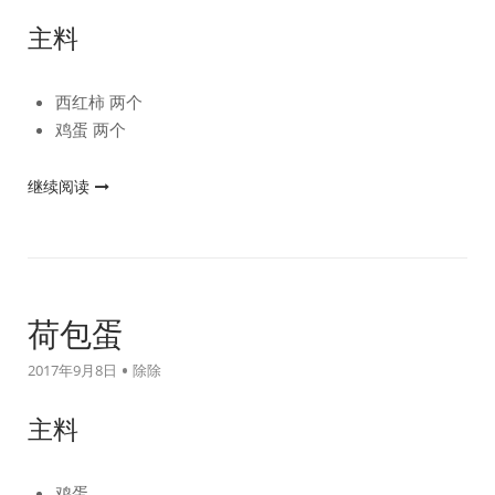
主料
西红柿 两个
鸡蛋 两个
"西
继续阅读
红
柿
炒
鸡
蛋"
荷包蛋
2017年9月8日
除除
主料
鸡蛋