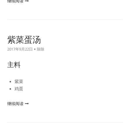
"鸡
继续阅读
蛋
葱
油
饼"
紫菜蛋汤
2017年9月22日
除除
主料
紫菜
鸡蛋
"紫
继续阅读
菜
蛋
汤"