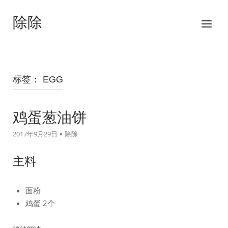
跳
至
除除
菜
内
单
容
标签：
EGG
鸡蛋葱油饼
2017年9月29日
除除
主料
面粉
鸡蛋 2个