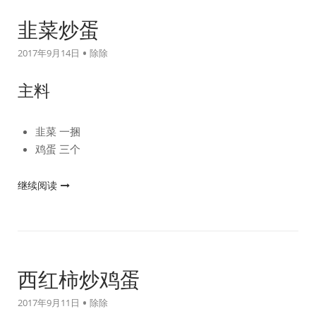
韭菜炒蛋
2017年9月14日
除除
主料
韭菜 一捆
鸡蛋 三个
"韭
继续阅读
菜
炒
蛋"
西红柿炒鸡蛋
2017年9月11日
除除