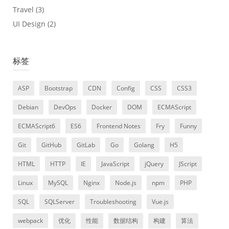
Travel
(3)
UI Design
(2)
标签
ASP
Bootstrap
CDN
Config
CSS
CSS3
Debian
DevOps
Docker
DOM
ECMAScript
ECMAScript6
ES6
Frontend Notes
Fry
Funny
Git
GitHub
GitLab
Go
Golang
H5
HTML
HTTP
IE
JavaScript
jQuery
JScript
Linux
MySQL
Nginx
Node.js
npm
PHP
SQL
SQLServer
Troubleshooting
Vue.js
webpack
优化
性能
数据结构
构建
算法