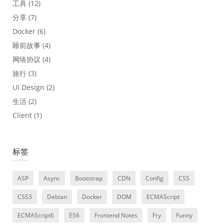
工具
(12)
分享
(7)
Docker
(6)
睡前故事
(4)
网络协议
(4)
旅行
(3)
UI Design
(2)
生活
(2)
Client
(1)
标签
ASP
Async
Bootstrap
CDN
Config
CSS
CSS3
Debian
Docker
DOM
ECMAScript
ECMAScript6
ES6
Frontend Notes
Fry
Funny