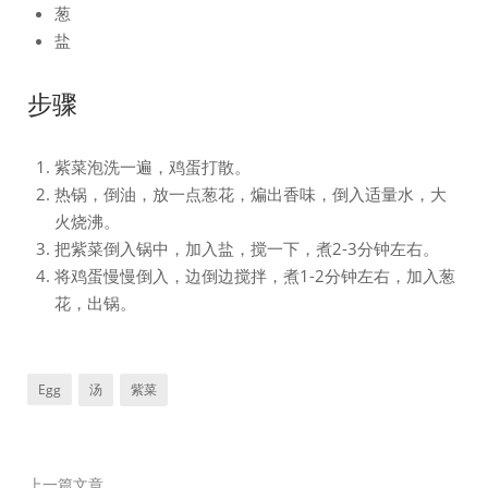
葱
盐
步骤
紫菜泡洗一遍，鸡蛋打散。
热锅，倒油，放一点葱花，煸出香味，倒入适量水，大
火烧沸。
把紫菜倒入锅中，加入盐，搅一下，煮2-3分钟左右。
将鸡蛋慢慢倒入，边倒边搅拌，煮1-2分钟左右，加入葱
花，出锅。
Egg
汤
紫菜
上一篇文章