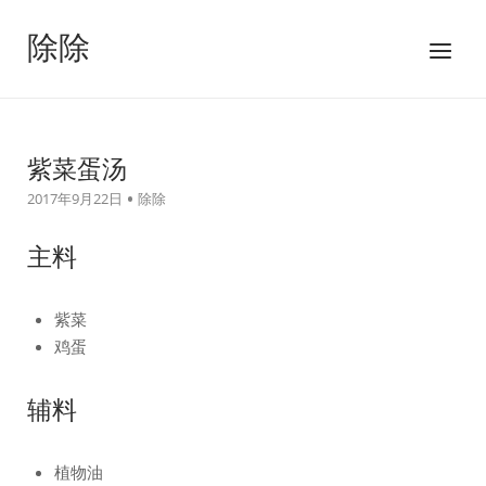
跳
至
除除
菜
内
单
容
紫菜蛋汤
2017年9月22日
除除
主料
紫菜
鸡蛋
辅料
植物油