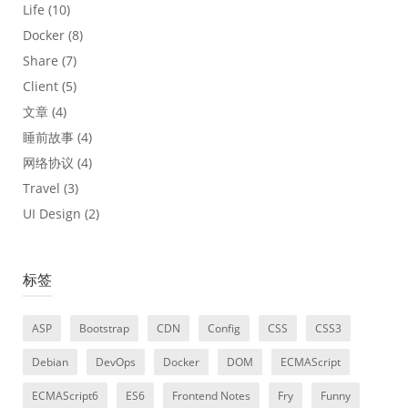
Life
(10)
Docker
(8)
Share
(7)
Client
(5)
文章
(4)
睡前故事
(4)
网络协议
(4)
Travel
(3)
UI Design
(2)
标签
ASP
Bootstrap
CDN
Config
CSS
CSS3
Debian
DevOps
Docker
DOM
ECMAScript
ECMAScript6
ES6
Frontend Notes
Fry
Funny