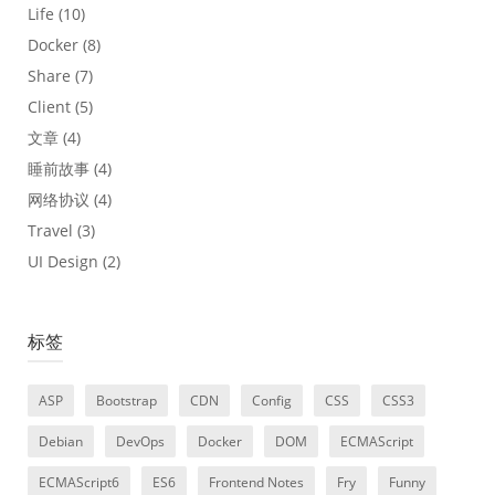
Life
(10)
Docker
(8)
Share
(7)
Client
(5)
文章
(4)
睡前故事
(4)
网络协议
(4)
Travel
(3)
UI Design
(2)
标签
ASP
Bootstrap
CDN
Config
CSS
CSS3
Debian
DevOps
Docker
DOM
ECMAScript
ECMAScript6
ES6
Frontend Notes
Fry
Funny