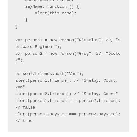
    sayName: function () {

        alert(this.name);

    }

}

var person1 = new Person("Nicholas", 29, "S
oftware Engineer");

var person2 = new Person("Greg", 27, "Docto
r");

person1.friends.push("Van");

alert(person1.friends); // "Shelby, Count, 
Van"

alert(person2.friends); // "Shelby, Count"

alert(person1.friends === person2.friends); 
// false

alert(person1.sayName === person2.sayName); 