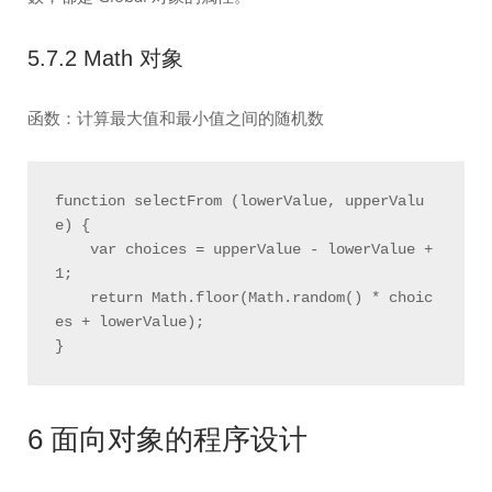
5.7.2 Math 对象
函数：计算最大值和最小值之间的随机数
function selectFrom (lowerValue, upperValu
e) {

    var choices = upperValue - lowerValue + 
1;

    return Math.floor(Math.random() * choic
es + lowerValue);

6 面向对象的程序设计