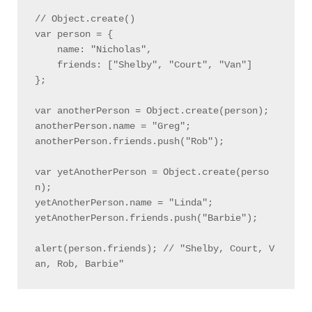
// Object.create()

var person = {

    name: "Nicholas",

    friends: ["Shelby", "Court", "Van"]

};

var anotherPerson = Object.create(person);

anotherPerson.name = "Greg";

anotherPerson.friends.push("Rob");

var yetAnotherPerson = Object.create(perso
n);

yetAnotherPerson.name = "Linda";

yetAnotherPerson.friends.push("Barbie");

alert(person.friends); // "Shelby, Court, V