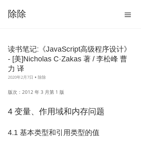
跳
至
除除
菜
内
单
容
读书笔记:《JavaScript高级程序设计》
- [美]Nicholas C·Zakas 著 / 李松峰 曹
力 译
2020年2月7日
除除
版次：2012 年 3 月第 1 版
4 变量、作用域和内存问题
4.1 基本类型和引用类型的值