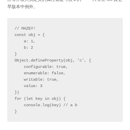
早版本中例外。
// MAZEY!

const obj = {

    a: 1,

    b: 2

}

Object.defineProperty(obj, 'c', {

    configurable: true,

    enumerable: false,

    writable: true,

    value: 3

})

for (let key in obj) {

    console.log(key) // a b
