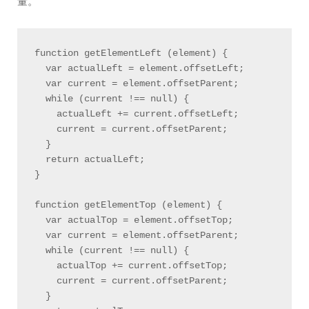
量。
function getElementLeft (element) {

  var actualLeft = element.offsetLeft;

  var current = element.offsetParent;

  while (current !== null) {

    actualLeft += current.offsetLeft;

    current = current.offsetParent;

  }

  return actualLeft;

}

function getElementTop (element) {

  var actualTop = element.offsetTop;

  var current = element.offsetParent;

  while (current !== null) {

    actualTop += current.offsetTop;

    current = current.offsetParent;

  }
