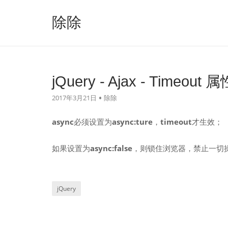
跳
至
除除
内
容
jQuery - Ajax - Time
2017年3月21日
除除
async
必须设置为
async:ture
，
timeout
才生效；
如果设置为
async:false
，则锁住浏览器，禁止一切
jQuery