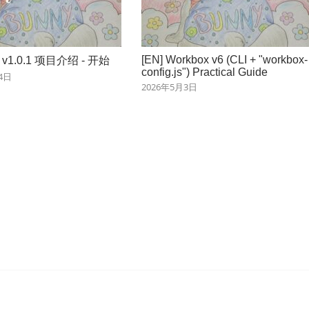
[EN] Workbox v6 (CLI + "workbox-
sm v1.0.1 项目介绍 - 开始
config.js") Practical Guide
4日
2026年5月3日