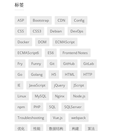
标签
ASP
Bootstrap
CDN
Config
CSS
CSS3
Debian
DevOps
Docker
DOM
ECMAScript
ECMAScript6
ES6
Frontend Notes
Fry
Funny
Git
GitHub
GitLab
Go
Golang
H5
HTML
HTTP
IE
JavaScript
jQuery
JScript
Linux
MySQL
Nginx
Node.js
npm
PHP
SQL
SQLServer
Troubleshooting
Vue.js
webpack
优化
性能
数据结构
构建
算法