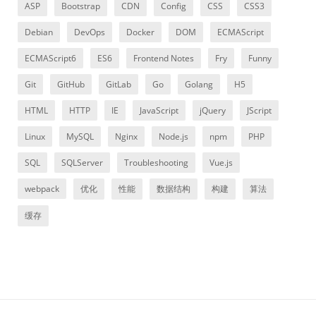
ASP
Bootstrap
CDN
Config
CSS
CSS3
Debian
DevOps
Docker
DOM
ECMAScript
ECMAScript6
ES6
Frontend Notes
Fry
Funny
Git
GitHub
GitLab
Go
Golang
H5
HTML
HTTP
IE
JavaScript
jQuery
JScript
Linux
MySQL
Nginx
Node.js
npm
PHP
SQL
SQLServer
Troubleshooting
Vue.js
webpack
优化
性能
数据结构
构建
算法
缓存