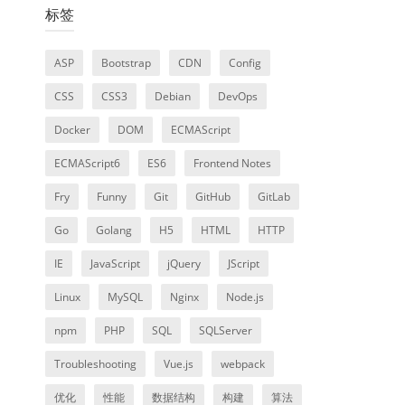
标签
ASP
Bootstrap
CDN
Config
CSS
CSS3
Debian
DevOps
Docker
DOM
ECMAScript
ECMAScript6
ES6
Frontend Notes
Fry
Funny
Git
GitHub
GitLab
Go
Golang
H5
HTML
HTTP
IE
JavaScript
jQuery
JScript
Linux
MySQL
Nginx
Node.js
npm
PHP
SQL
SQLServer
Troubleshooting
Vue.js
webpack
优化
性能
数据结构
构建
算法