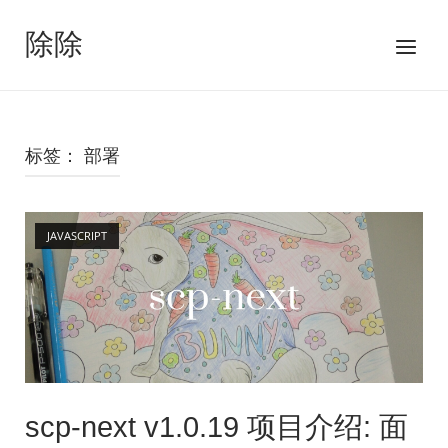
跳
至
除除
菜
内
单
容
标签：
部署
Open post
JAVASCRIPT
scp-next v1.0.19 项目介绍: 面