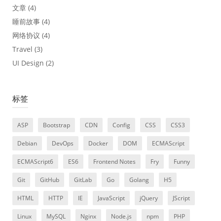
文章
(4)
睡前故事
(4)
网络协议
(4)
Travel
(3)
UI Design
(2)
标签
ASP
Bootstrap
CDN
Config
CSS
CSS3
Debian
DevOps
Docker
DOM
ECMAScript
ECMAScript6
ES6
Frontend Notes
Fry
Funny
Git
GitHub
GitLab
Go
Golang
H5
HTML
HTTP
IE
JavaScript
jQuery
JScript
Linux
MySQL
Nginx
Node.js
npm
PHP