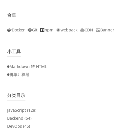
合集
Docker
Git
npm
webpack
CDN
Banner
小工具
Markdown 转 HTML
拼单计算器
分类目录
JavaScript
(128)
Backend
(54)
DevOps
(45)