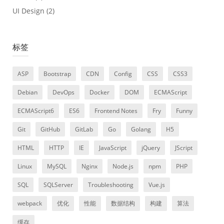
UI Design
(2)
标签
ASP
Bootstrap
CDN
Config
CSS
CSS3
Debian
DevOps
Docker
DOM
ECMAScript
ECMAScript6
ES6
Frontend Notes
Fry
Funny
Git
GitHub
GitLab
Go
Golang
H5
HTML
HTTP
IE
JavaScript
jQuery
JScript
Linux
MySQL
Nginx
Node.js
npm
PHP
SQL
SQLServer
Troubleshooting
Vue.js
webpack
优化
性能
数据结构
构建
算法
缓存