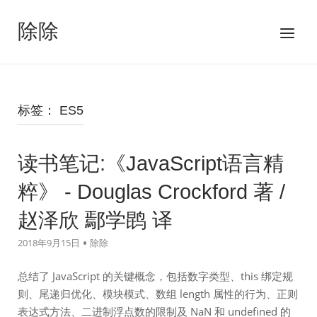
跳
至
除除
菜
内
单
容
标签：
ES5
读书笔记:《JavaScript语言精
粹》 - Douglas Crockford 著 /
赵泽欣 鄢学鹍 译
2018年9月15日
除除
总结了 JavaScript 的关键概念，包括数字类型、this 绑定规
则、尾递归优化、模块模式、数组 length 属性的行为、正则
表达式方法、二进制浮点数的限制及 NaN 和 undefined 的