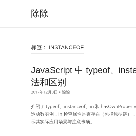
跳
至
除除
内
容
标签：
INSTANCEOF
JavaScript 中 typeof、in
法和区别
2017年12月3日
除除
介绍了 typeof、instanceof、in 和 hasOwnPr
造函数实例，in 检查属性是否存在（包括原型链），h
示其实际应用场景与注意事项。