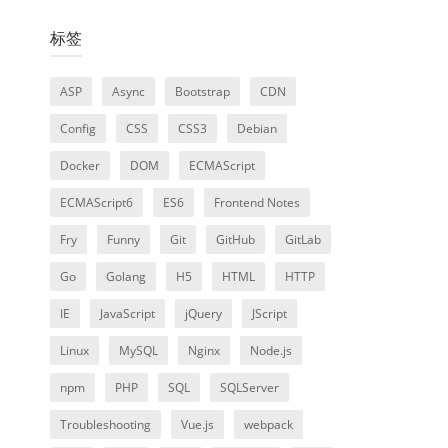
标签
ASP
Async
Bootstrap
CDN
Config
CSS
CSS3
Debian
Docker
DOM
ECMAScript
ECMAScript6
ES6
Frontend Notes
Fry
Funny
Git
GitHub
GitLab
Go
Golang
H5
HTML
HTTP
IE
JavaScript
jQuery
JScript
Linux
MySQL
Nginx
Node.js
npm
PHP
SQL
SQLServer
Troubleshooting
Vue.js
webpack