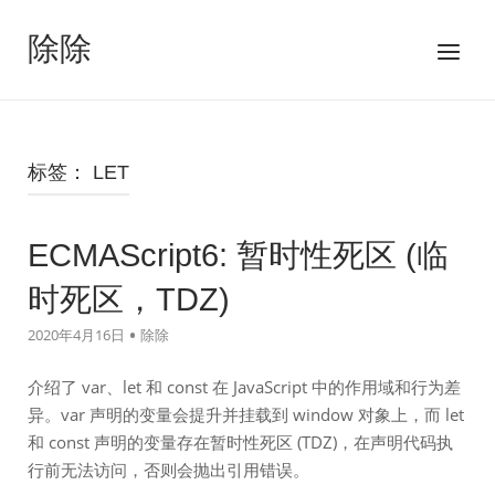
跳
至
除除
菜
内
单
容
标签：
LET
ECMAScript6: 暂时性死区 (临
时死区，TDZ)
2020年4月16日
除除
介绍了 var、let 和 const 在 JavaScript 中的作用域和行为差
异。var 声明的变量会提升并挂载到 window 对象上，而 let
和 const 声明的变量存在暂时性死区 (TDZ)，在声明代码执
行前无法访问，否则会抛出引用错误。