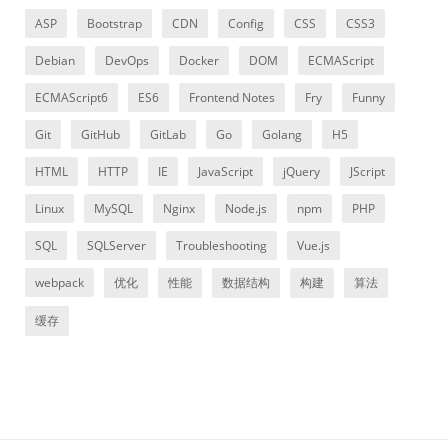
ASP
Bootstrap
CDN
Config
CSS
CSS3
Debian
DevOps
Docker
DOM
ECMAScript
ECMAScript6
ES6
Frontend Notes
Fry
Funny
Git
GitHub
GitLab
Go
Golang
H5
HTML
HTTP
IE
JavaScript
jQuery
JScript
Linux
MySQL
Nginx
Node.js
npm
PHP
SQL
SQLServer
Troubleshooting
Vue.js
webpack
优化
性能
数据结构
构建
算法
缓存