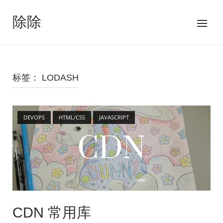
跳
至
除除
菜
内
单
容
标签：
LODASH
Open post
DEVOPS
HTML/CSS
JAVASCRIPT
CDN 常用库