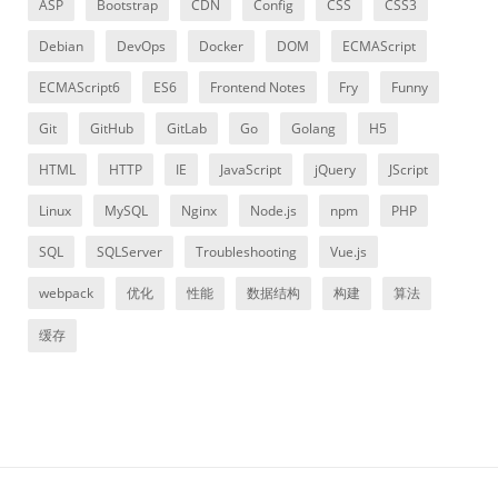
ASP
Bootstrap
CDN
Config
CSS
CSS3
Debian
DevOps
Docker
DOM
ECMAScript
ECMAScript6
ES6
Frontend Notes
Fry
Funny
Git
GitHub
GitLab
Go
Golang
H5
HTML
HTTP
IE
JavaScript
jQuery
JScript
Linux
MySQL
Nginx
Node.js
npm
PHP
SQL
SQLServer
Troubleshooting
Vue.js
webpack
优化
性能
数据结构
构建
算法
缓存