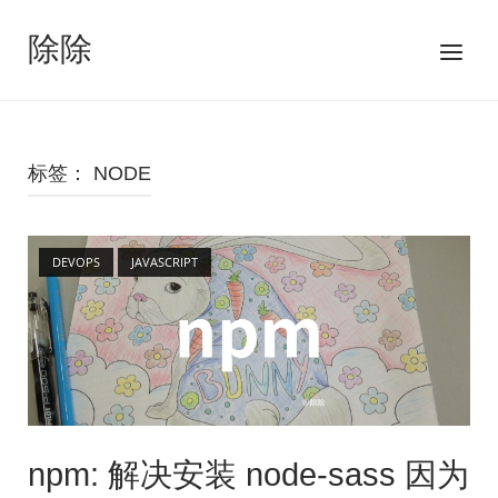
跳
至
除除
菜
内
单
容
标签：
NODE
Open post
DEVOPS
JAVASCRIPT
npm: 解决安装 node-sass 因为