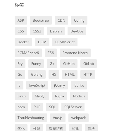
标签
ASP
Bootstrap
CDN
Config
CSS
CSS3
Debian
DevOps
Docker
DOM
ECMAScript
ECMAScript6
ES6
Frontend Notes
Fry
Funny
Git
GitHub
GitLab
Go
Golang
H5
HTML
HTTP
IE
JavaScript
jQuery
JScript
Linux
MySQL
Nginx
Node.js
npm
PHP
SQL
SQLServer
Troubleshooting
Vue.js
webpack
优化
性能
数据结构
构建
算法