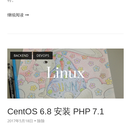
"PHP
继续阅读
Heredoc
用
法:
`<<<EOFEOF;`"
Open post
BACKEND
DEVOPS
CentOS 6.8 安装 PHP 7.1
2017年5月18日
除除