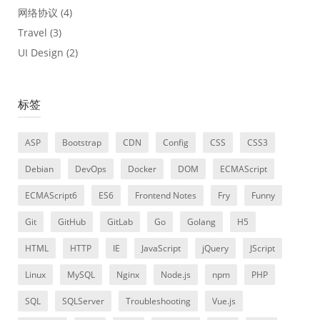
网络协议
(4)
Travel
(3)
UI Design
(2)
标签
ASP
Bootstrap
CDN
Config
CSS
CSS3
Debian
DevOps
Docker
DOM
ECMAScript
ECMAScript6
ES6
Frontend Notes
Fry
Funny
Git
GitHub
GitLab
Go
Golang
H5
HTML
HTTP
IE
JavaScript
jQuery
JScript
Linux
MySQL
Nginx
Node.js
npm
PHP
SQL
SQLServer
Troubleshooting
Vue.js