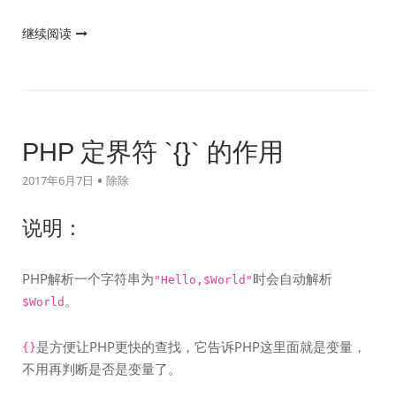
"PHP
继续阅读
与
ASP
转
义
双
PHP 定界符 `{}` 的作用
引
2017年6月7日
除除
号
的
说明：
区
别"
PHP解析一个字符串为
时会自动解析
"Hello,$World"
。
$World
是方便让PHP更快的查找，它告诉PHP这里面就是变量，
{}
不用再判断是否是变量了。