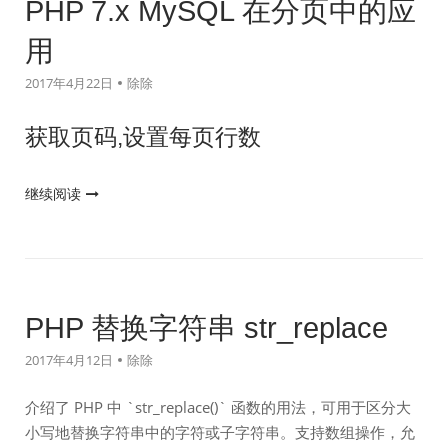
PHP 7.x MySQL 在分页中的应
用
2017年4月22日
除除
获取页码,设置每页行数
"PHP
继续阅读
7.x
MySQL
在
分
页
PHP 替换字符串 str_replace
中
2017年4月12日
除除
的
应
介绍了 PHP 中 `str_replace()` 函数的用法，可用于区分大
用"
小写地替换字符串中的字符或子字符串。支持数组操作，允