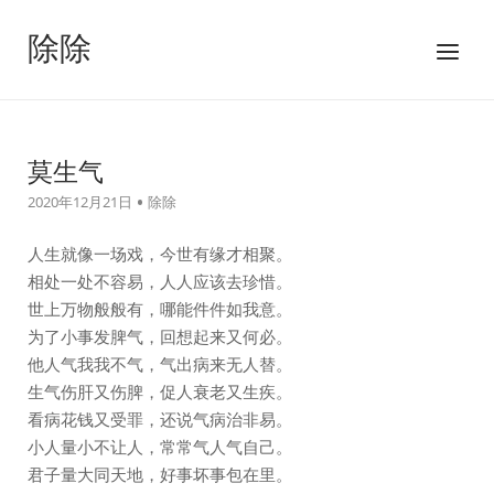
跳
至
除除
菜
内
单
容
莫生气
2020年12月21日
除除
人生就像一场戏，今世有缘才相聚。
相处一处不容易，人人应该去珍惜。
世上万物般般有，哪能件件如我意。
为了小事发脾气，回想起来又何必。
他人气我我不气，气出病来无人替。
生气伤肝又伤脾，促人衰老又生疾。
看病花钱又受罪，还说气病治非易。
小人量小不让人，常常气人气自己。
君子量大同天地，好事坏事包在里。