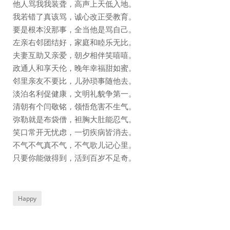
他人骂我我装聋，高声上天低入地。
我若错了真该骂，诚心改正受教育。
要是根本没那事，全当他是骂自己。
左亲右邻团结好，家庭和睦乐无比。
夫妻互助又亲爱，朝夕相伴笑嘻嘻。
政通人和享天伦，晚年幸福甜如蜜。
邻里亲友不要比，儿孙琐事随他去。
淡泊名利促健康，文明礼貌争第一。
清朝有个闫敬铭，领悟危害不生气。
弥勒就是布袋僧，袒胸大肚能忍气。
笑口常开无忧虑，一切疾病皆消去。
不气不气真不气，不气歌儿记心里。
只要你能做得到，活到百岁不足奇。
Happy