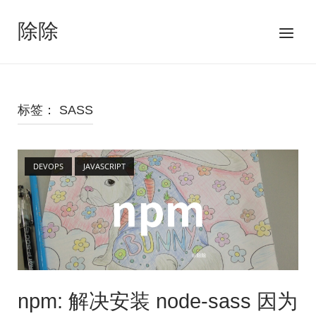
跳
至
除除
菜
内
单
容
标签：
SASS
Open post
DEVOPS
JAVASCRIPT
npm: 解决安装 node-sass 因为