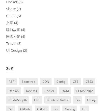
Docker
(8)
Share
(7)
Client
(5)
文章
(4)
睡前故事
(4)
网络协议
(4)
Travel
(3)
UI Design
(2)
标签
ASP
Bootstrap
CDN
Config
CSS
CSS3
Debian
DevOps
Docker
DOM
ECMAScript
ECMAScript6
ES6
Frontend Notes
Fry
Funny
Git
GitHub
GitLab
Go
Golang
H5