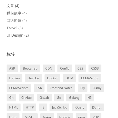
文章
(4)
睡前故事
(4)
网络协议
(4)
Travel
(3)
UI Design
(2)
标签
ASP
Bootstrap
CDN
Config
CSS
CSS3
Debian
DevOps
Docker
DOM
ECMAScript
ECMAScript6
ES6
Frontend Notes
Fry
Funny
Git
GitHub
GitLab
Go
Golang
H5
HTML
HTTP
IE
JavaScript
jQuery
JScript
Linux
MySQL
Nginx
Node.js
npm
PHP