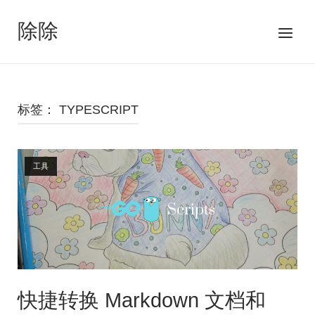
跳
至
除除
菜
内
单
容
标签：
TYPESCRIPT
Open post
工具
快捷转换 Markdown 文档和