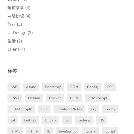
睡前故事
(4)
网络协议
(4)
旅行
(3)
UI Design
(2)
生活
(2)
Client
(1)
标签
ASP
Async
Bootstrap
CDN
Config
CSS
CSS3
Debian
Docker
DOM
ECMAScript
ECMAScript6
ES6
Frontend Notes
Fry
Funny
Git
GitHub
GitLab
Go
Golang
H5
HTML
HTTP
IE
JavaScript
jQuery
JScript