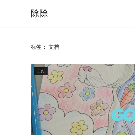
跳
至
除除
内
容
标签：
文档
Open post
工具