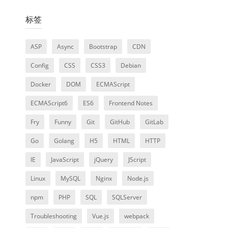
标签
ASP
Async
Bootstrap
CDN
Config
CSS
CSS3
Debian
Docker
DOM
ECMAScript
ECMAScript6
ES6
Frontend Notes
Fry
Funny
Git
GitHub
GitLab
Go
Golang
H5
HTML
HTTP
IE
JavaScript
jQuery
JScript
Linux
MySQL
Nginx
Node.js
npm
PHP
SQL
SQLServer
Troubleshooting
Vue.js
webpack