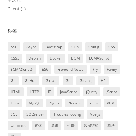
生活
(2)
Client
(1)
标签
ASP
Async
Bootstrap
CDN
Config
CSS
CSS3
Debian
Docker
DOM
ECMAScript
ECMAScript6
ES6
Frontend Notes
Fry
Funny
Git
GitHub
GitLab
Go
Golang
H5
HTML
HTTP
IE
JavaScript
jQuery
JScript
Linux
MySQL
Nginx
Node.js
npm
PHP
SQL
SQLServer
Troubleshooting
Vue.js
webpack
优化
异步
性能
数据结构
算法