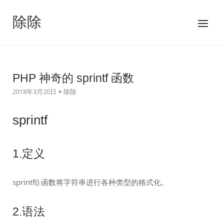
跳
至
除除
菜
内
单
容
PHP 神奇的 sprintf 函数
2018年3月20日
除除
sprintf
1.定义
sprintf() 函数将字符串进行各种类型的格式化。
2.语法