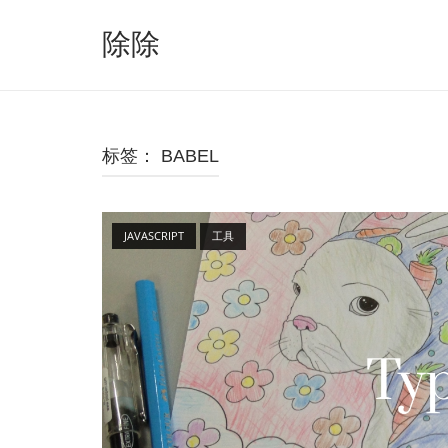
跳
至
除除
内
容
标签：
BABEL
Open post
JAVASCRIPT
工具