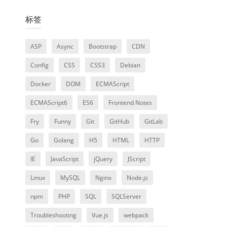
标签
ASP
Async
Bootstrap
CDN
Config
CSS
CSS3
Debian
Docker
DOM
ECMAScript
ECMAScript6
ES6
Frontend Notes
Fry
Funny
Git
GitHub
GitLab
Go
Golang
H5
HTML
HTTP
IE
JavaScript
jQuery
JScript
Linux
MySQL
Nginx
Node.js
npm
PHP
SQL
SQLServer
Troubleshooting
Vue.js
webpack