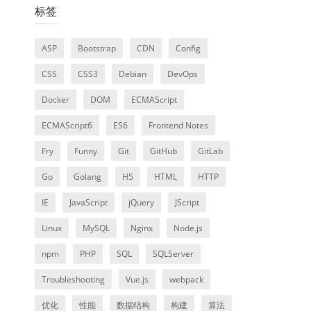
标签
ASP
Bootstrap
CDN
Config
CSS
CSS3
Debian
DevOps
Docker
DOM
ECMAScript
ECMAScript6
ES6
Frontend Notes
Fry
Funny
Git
GitHub
GitLab
Go
Golang
H5
HTML
HTTP
IE
JavaScript
jQuery
JScript
Linux
MySQL
Nginx
Node.js
npm
PHP
SQL
SQLServer
Troubleshooting
Vue.js
webpack
优化
性能
数据结构
构建
算法