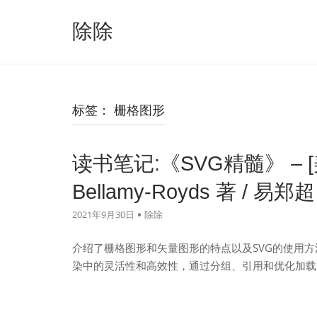
跳
至
除除
内
容
标签：
栅格图形
读书笔记:《SVG精髓》 – [美] J.
Bellamy-Royds 著 / 易
2021年9月30日
除除
介绍了栅格图形和矢量图形的特点以及SVG的使用方
染中的灵活性和高效性，通过分组、引用和优化加载