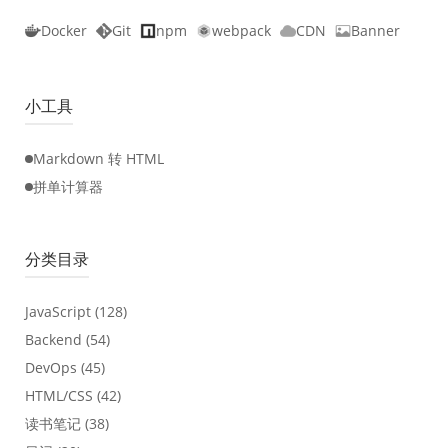
Docker
Git
npm
webpack
CDN
Banner
小工具
Markdown 转 HTML
拼单计算器
分类目录
JavaScript
(128)
Backend
(54)
DevOps
(45)
HTML/CSS
(42)
读书笔记
(38)