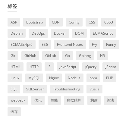
标签
ASP
Bootstrap
CDN
Config
CSS
CSS3
Debian
DevOps
Docker
DOM
ECMAScript
ECMAScript6
ES6
Frontend Notes
Fry
Funny
Git
GitHub
GitLab
Go
Golang
H5
HTML
HTTP
IE
JavaScript
jQuery
JScript
Linux
MySQL
Nginx
Node.js
npm
PHP
SQL
SQLServer
Troubleshooting
Vue.js
webpack
优化
性能
数据结构
构建
算法
缓存