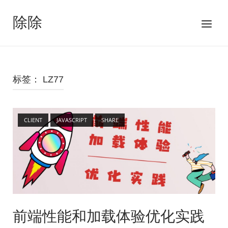
跳
至
除除
菜
内
单
容
标签：
LZ77
Open post
CLIENT
JAVASCRIPT
SHARE
前端性能和加载体验优化实践