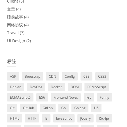
Client
(5)
文章
(4)
睡前故事
(4)
网络协议
(4)
Travel
(3)
UI Design
(2)
标签
ASP
Bootstrap
CDN
Config
CSS
CSS3
Debian
DevOps
Docker
DOM
ECMAScript
ECMAScript6
ES6
Frontend Notes
Fry
Funny
Git
GitHub
GitLab
Go
Golang
H5
HTML
HTTP
IE
JavaScript
jQuery
JScript