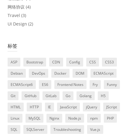
网络协议
(4)
Travel
(3)
UI Design
(2)
标签
ASP
Bootstrap
CDN
Config
CSS
CSS3
Debian
DevOps
Docker
DOM
ECMAScript
ECMAScript6
ES6
Frontend Notes
Fry
Funny
Git
GitHub
GitLab
Go
Golang
H5
HTML
HTTP
IE
JavaScript
jQuery
JScript
Linux
MySQL
Nginx
Node.js
npm
PHP
SQL
SQLServer
Troubleshooting
Vue.js