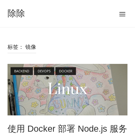
跳
至
除除
菜
内
单
容
标签：
镜像
Open post
BACKEND
DEVOPS
DOCKER
使用 Docker 部署 Node.js 服务