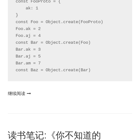
const FooProto = {

    ak: 1

}

const Foo = Object.create(FooProto)

Foo.ak = 2

Foo.aj = 4

const Bar = Object.create(Foo)

Bar.ak = 3

Bar.aj = 5

Bar.am = 7

"如
继续阅读
何
判
断
原
型
读书笔记:《你不知道的