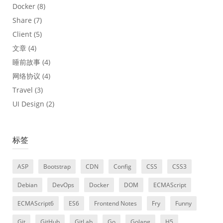
Docker
(8)
Share
(7)
Client
(5)
文章
(4)
睡前故事
(4)
网络协议
(4)
Travel
(3)
UI Design
(2)
标签
ASP
Bootstrap
CDN
Config
CSS
CSS3
Debian
DevOps
Docker
DOM
ECMAScript
ECMAScript6
ES6
Frontend Notes
Fry
Funny
Git
GitHub
GitLab
Go
Golang
H5