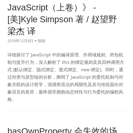
链
JavaScript（上卷）》 -
上
重
[美]Kyle Simpson 著 / 赵望野
复
梁杰 译
的
属
2018年12月8日
除除
性?"
详细探讨了 JavaScript 中的编译原理、作用域规则、闭包机
制与提升行为，深入解析了 this 的绑定规则及其四种调用方
式 (默认绑定、隐式绑定、显式绑定、new 绑定)。同时，通
过对类与原型链的分析，阐明了 JavaScript 的委托机制与对
象关联的设计哲学，强调类语法的局限性及其与传统面向对
象语言的差异，最终倡导拥抱动态特性与行为委托的编程风
格。
hasOwnProperty 会失效的场