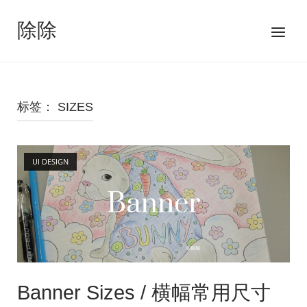
跳
至
除除
菜
内
单
容
标签：
SIZES
Open post
UI DESIGN
Banner Sizes / 横幅常用尺寸