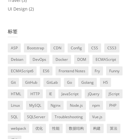
Travel
(3)
UI Design
(2)
标签
ASP
Bootstrap
CDN
Config
CSS
CSS3
Debian
DevOps
Docker
DOM
ECMAScript
ECMAScript6
ES6
Frontend Notes
Fry
Funny
Git
GitHub
GitLab
Go
Golang
H5
HTML
HTTP
IE
JavaScript
jQuery
JScript
Linux
MySQL
Nginx
Node.js
npm
PHP
SQL
SQLServer
Troubleshooting
Vue.js
webpack
优化
性能
数据结构
构建
算法