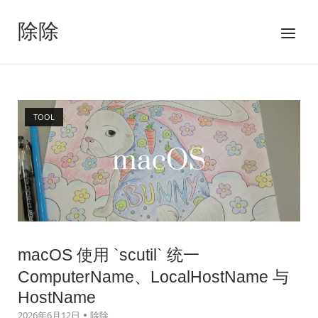
跳
至
除除
菜
内
单
容
TOOL
macOS 使用 `scutil` 统一
ComputerName、LocalHostName 与
HostName
2026年6月12日
除除