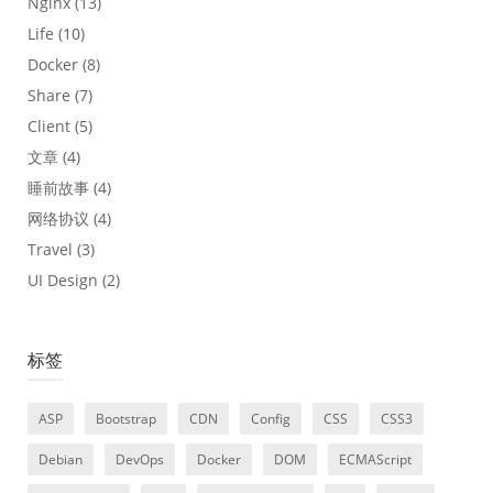
Nginx
(13)
Life
(10)
Docker
(8)
Share
(7)
Client
(5)
文章
(4)
睡前故事
(4)
网络协议
(4)
Travel
(3)
UI Design
(2)
标签
ASP
Bootstrap
CDN
Config
CSS
CSS3
Debian
DevOps
Docker
DOM
ECMAScript