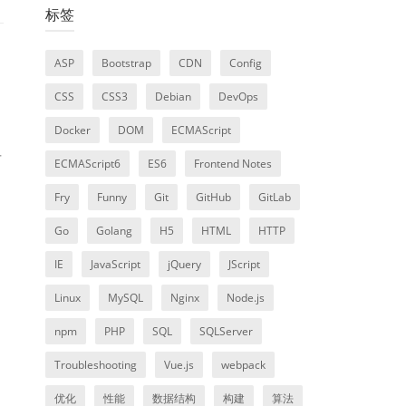
标签
ASP
Bootstrap
CDN
Config
CSS
CSS3
Debian
DevOps
Docker
DOM
ECMAScript
对
ECMAScript6
ES6
Frontend Notes
Fry
Funny
Git
GitHub
GitLab
Go
Golang
H5
HTML
HTTP
IE
JavaScript
jQuery
JScript
Linux
MySQL
Nginx
Node.js
npm
PHP
SQL
SQLServer
Troubleshooting
Vue.js
webpack
优化
性能
数据结构
构建
算法