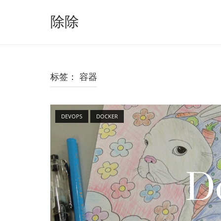
跳
至
除除
内
容
标签：
容器
Open post
DEVOPS
DOCKER