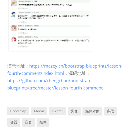
演示地址：
https://mazey.cn/bootstrap-blueprints/lesson-
fourth-comment/index.html
，源码地址：
https://github.com/chengchuu/bootstrap-
blueprints/tree/master/lesson-fourth-comment
。
Bootstrap
Media
Twitter
头像
媒体对象
实战
容器
嵌套
组件