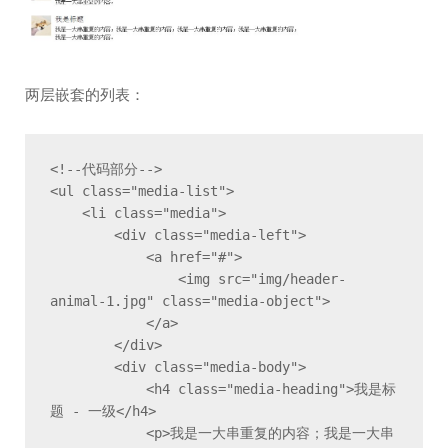
两层嵌套的列表：
<!--代码部分-->

<ul class="media-list">

    <li class="media">

        <div class="media-left">

            <a href="#">

                <img src="img/header-
animal-1.jpg" class="media-object">

            </a>

        </div>

        <div class="media-body">

            <h4 class="media-heading">我是标
题 - 一级</h4>

            <p>我是一大串重复的内容；我是一大串