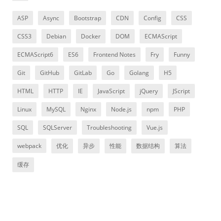
ASP
Async
Bootstrap
CDN
Config
CSS
CSS3
Debian
Docker
DOM
ECMAScript
ECMAScript6
ES6
Frontend Notes
Fry
Funny
Git
GitHub
GitLab
Go
Golang
H5
HTML
HTTP
IE
JavaScript
jQuery
JScript
Linux
MySQL
Nginx
Node.js
npm
PHP
SQL
SQLServer
Troubleshooting
Vue.js
webpack
优化
异步
性能
数据结构
算法
缓存