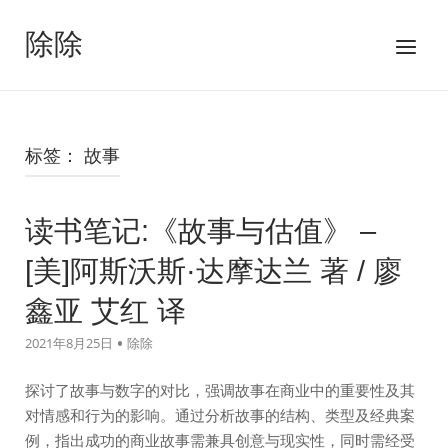
跳
至
除除
菜
内
单
容
标签：
故事
读书笔记:《故事与估值》 –
[美]阿斯沃斯·达摩达兰 著 / 廖
鑫亚 艾红 译
2021年8月25日
除除
探讨了故事与数字的对比，强调故事在商业中的重要性及其
对情感和行为的影响。通过分析故事的结构、类型及经典案
例，指出成功的商业故事需兼具创意与现实性，同时需经受