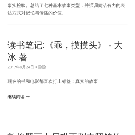
事实检验。总结了七种基本故事类型，并强调简洁有力的表
达方式对记忆与传播的价值。
读书笔记:《乖，摸摸头》 - 大
冰 著
2017年9月24日
除除
现在的书和电影都喜欢打上标签：真实的故事
"读
继续阅读
书
笔
记:
《乖，
摸