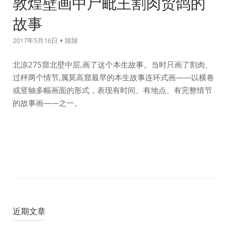
敦煌壁画中尸毗王割肉贸鸽的
摸
故事
头》
-
2017年5月16日
除除
大
冰
北凉275窟北壁中层,画了这个本生故事。当时只画了割肉、
著"
过秤两个情节,属莫高窟最早的本生故事连环式画——以横卷
或竖轴多幅画面的形式，表现有时间、有地点、有完整情节
的故事画——之一。
近期文章