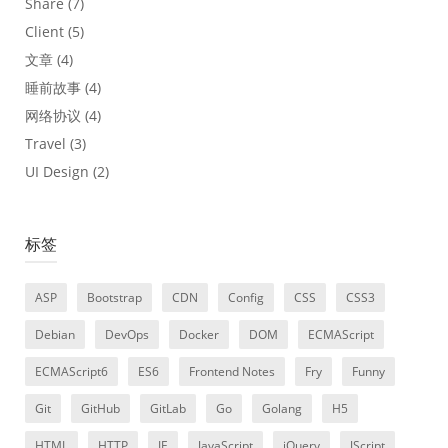
Share
(7)
Client
(5)
文章
(4)
睡前故事
(4)
网络协议
(4)
Travel
(3)
UI Design
(2)
标签
ASP
Bootstrap
CDN
Config
CSS
CSS3
Debian
DevOps
Docker
DOM
ECMAScript
ECMAScript6
ES6
Frontend Notes
Fry
Funny
Git
GitHub
GitLab
Go
Golang
H5
HTML
HTTP
IE
JavaScript
jQuery
JScript