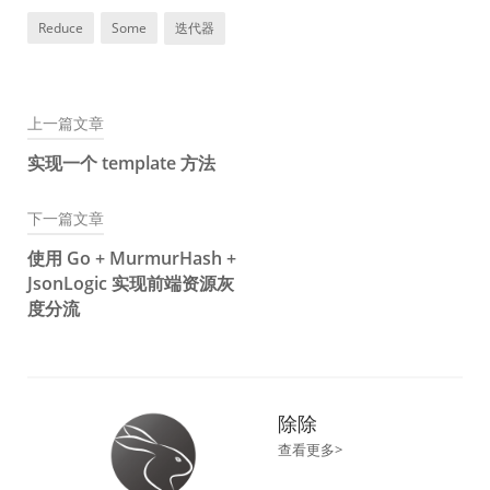
Reduce
Some
迭代器
上一篇文章
文
实现一个 template 方法
章
下一篇文章
导
使用 Go + MurmurHash +
航
JsonLogic 实现前端资源灰
度分流
除除
查看更多>