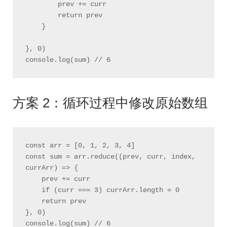
        prev += curr

        return prev

    }

}, 0)

方案 2：循环过程中修改原始数组
const arr = [0, 1, 2, 3, 4]

const sum = arr.reduce((prev, curr, index, 
currArr) => {

    prev += curr

    if (curr === 3) currArr.length = 0

    return prev

}, 0)
