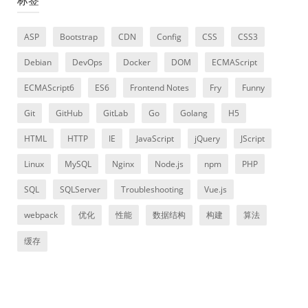
标签
ASP
Bootstrap
CDN
Config
CSS
CSS3
Debian
DevOps
Docker
DOM
ECMAScript
ECMAScript6
ES6
Frontend Notes
Fry
Funny
Git
GitHub
GitLab
Go
Golang
H5
HTML
HTTP
IE
JavaScript
jQuery
JScript
Linux
MySQL
Nginx
Node.js
npm
PHP
SQL
SQLServer
Troubleshooting
Vue.js
webpack
优化
性能
数据结构
构建
算法
缓存