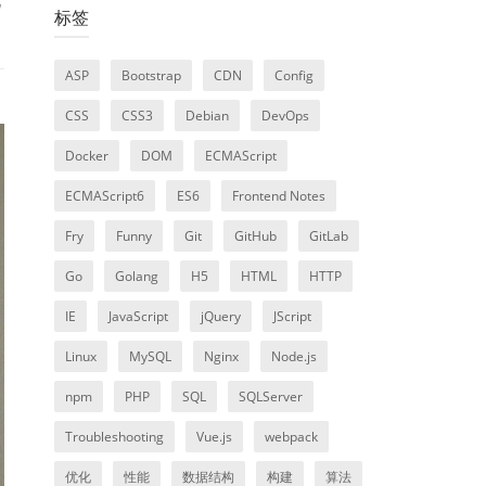
标签
ASP
Bootstrap
CDN
Config
CSS
CSS3
Debian
DevOps
Docker
DOM
ECMAScript
ECMAScript6
ES6
Frontend Notes
Fry
Funny
Git
GitHub
GitLab
Go
Golang
H5
HTML
HTTP
IE
JavaScript
jQuery
JScript
Linux
MySQL
Nginx
Node.js
npm
PHP
SQL
SQLServer
Troubleshooting
Vue.js
webpack
优化
性能
数据结构
构建
算法