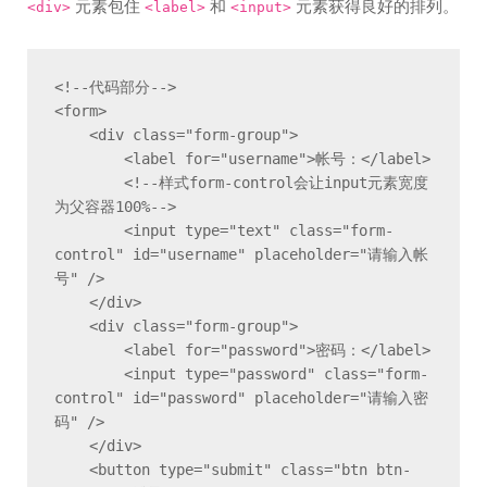
元素包住
和
元素获得良好的排列。
<div>
<label>
<input>
<!--代码部分-->

<form>

    <div class="form-group">

        <label for="username">帐号：</label>

        <!--样式form-control会让input元素宽度
为父容器100%-->

        <input type="text" class="form-
control" id="username" placeholder="请输入帐
号" />

    </div>

    <div class="form-group">

        <label for="password">密码：</label>

        <input type="password" class="form-
control" id="password" placeholder="请输入密
码" />

    </div>

    <button type="submit" class="btn btn-