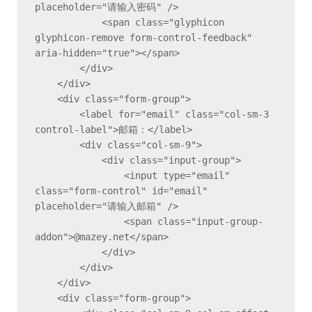
placeholder="请输入密码" />

            <span class="glyphicon 
glyphicon-remove form-control-feedback" 
aria-hidden="true"></span>

        </div>

    </div>

    <div class="form-group">

        <label for="email" class="col-sm-3 
control-label">邮箱：</label>

        <div class="col-sm-9">

            <div class="input-group">

                <input type="email" 
class="form-control" id="email" 
placeholder="请输入邮箱" />

                <span class="input-group-
addon">@mazey.net</span>

            </div>

        </div>

    </div>

    <div class="form-group">
