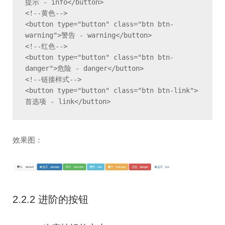
提示 - info</button>

<!--黄色-->

<button type="button" class="btn btn-
warning">警告 - warning</button>

<!--红色-->

<button type="button" class="btn btn-
danger">危险 - danger</button>

<!--链接样式-->

<button type="button" class="btn btn-link">
首选项 - link</button>
效果图：
2.2.2 进阶的按钮