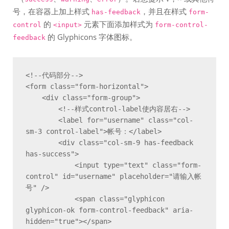
号，在容器上加上样式
，并且在样式
has-feedback
form-
的
元素下面添加样式为
control
<input>
form-control-
的 Glyphicons 字体图标。
feedback
<!--代码部分-->

<form class="form-horizontal">

    <div class="form-group">

        <!--样式control-label使内容居右-->

        <label for="username" class="col-
sm-3 control-label">帐号：</label>

        <div class="col-sm-9 has-feedback 
has-success">

            <input type="text" class="form-
control" id="username" placeholder="请输入帐
号" />

            <span class="glyphicon 
glyphicon-ok form-control-feedback" aria-
hidden="true"></span>
