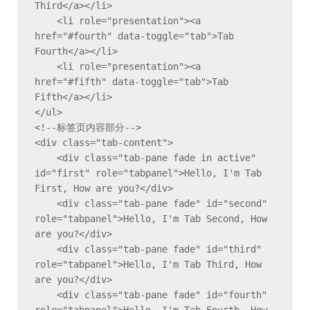
Third</a></li>

    <li role="presentation"><a 
href="#fourth" data-toggle="tab">Tab 
Fourth</a></li>

    <li role="presentation"><a 
href="#fifth" data-toggle="tab">Tab 
Fifth</a></li>

</ul>

<!--标签页内容部分-->

<div class="tab-content">

    <div class="tab-pane fade in active" 
id="first" role="tabpanel">Hello, I'm Tab 
First, How are you?</div>

    <div class="tab-pane fade" id="second" 
role="tabpanel">Hello, I'm Tab Second, How 
are you?</div>

    <div class="tab-pane fade" id="third" 
role="tabpanel">Hello, I'm Tab Third, How 
are you?</div>

    <div class="tab-pane fade" id="fourth" 
role="tabpanel">Hello, I'm Tab Fourth, How 