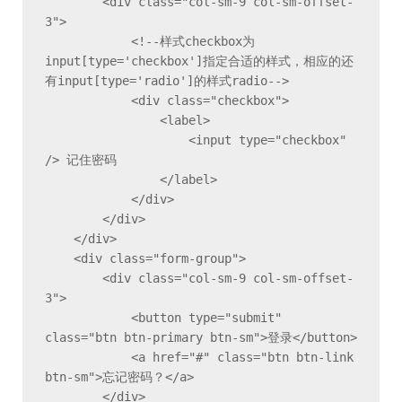
        <div class="col-sm-9 col-sm-offset-
3">

            <!--样式checkbox为
input[type='checkbox']指定合适的样式，相应的还
有input[type='radio']的样式radio-->

            <div class="checkbox">

                <label>

                    <input type="checkbox" 
/> 记住密码

                </label>

            </div>

        </div>

    </div>

    <div class="form-group">

        <div class="col-sm-9 col-sm-offset-
3">

            <button type="submit" 
class="btn btn-primary btn-sm">登录</button>

            <a href="#" class="btn btn-link 
btn-sm">忘记密码？</a>

        </div>
