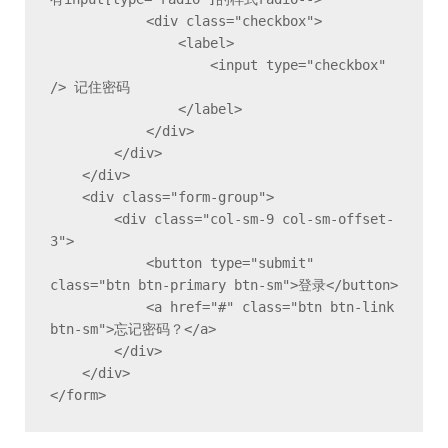
            <div class="checkbox">

                <label>

                    <input type="checkbox" 
/> 记住密码

                </label>

            </div>

        </div>

    </div>

    <div class="form-group">

        <div class="col-sm-9 col-sm-offset-
3">

            <button type="submit" 
class="btn btn-primary btn-sm">登录</button>

            <a href="#" class="btn btn-link 
btn-sm">忘记密码？</a>

        </div>

    </div>

</form>