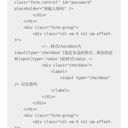
class="form-control" id="password" 
placeholder="请输入密码" />

        </div>

    </div>

    <div class="form-group">

        <div class="col-sm-9 col-sm-offset-
3">

            <!--样式checkbox为
input[type='checkbox']指定合适的样式，相应的还
有input[type='radio']的样式radio-->

            <div class="checkbox">

                <label>

                    <input type="checkbox" 
/> 记住密码

                </label>

            </div>

        </div>

    </div>

    <div class="form-group">

        <div class="col-sm-9 col-sm-offset-
3">
