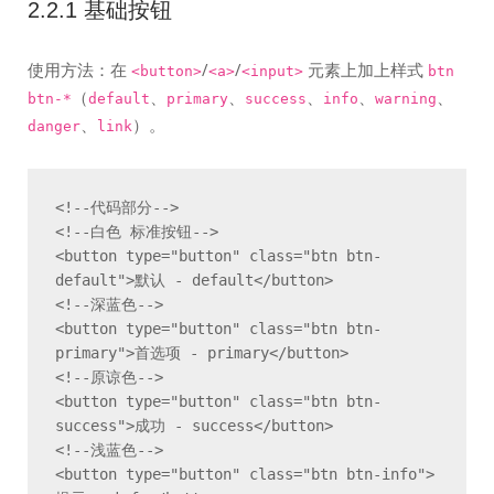
2.2.1 基础按钮
使用方法：在
/
/
元素上加上样式
<button>
<a>
<input>
btn
（
、
、
、
、
、
btn-*
default
primary
success
info
warning
、
）。
danger
link
<!--代码部分-->

<!--白色 标准按钮-->

<button type="button" class="btn btn-
default">默认 - default</button>

<!--深蓝色-->

<button type="button" class="btn btn-
primary">首选项 - primary</button>

<!--原谅色-->

<button type="button" class="btn btn-
success">成功 - success</button>

<!--浅蓝色-->

<button type="button" class="btn btn-info">