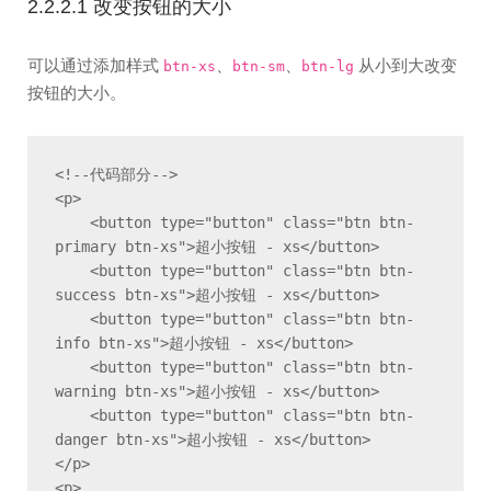
2.2.2.1 改变按钮的大小
可以通过添加样式
、
、
从小到大改变
btn-xs
btn-sm
btn-lg
按钮的大小。
<!--代码部分-->

<p>

    <button type="button" class="btn btn-
primary btn-xs">超小按钮 - xs</button>

    <button type="button" class="btn btn-
success btn-xs">超小按钮 - xs</button>

    <button type="button" class="btn btn-
info btn-xs">超小按钮 - xs</button>

    <button type="button" class="btn btn-
warning btn-xs">超小按钮 - xs</button>

    <button type="button" class="btn btn-
danger btn-xs">超小按钮 - xs</button>

</p>

<p>
