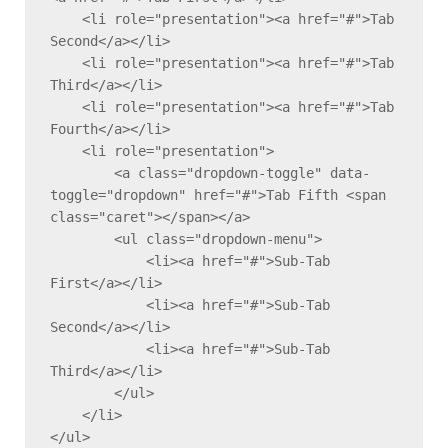
    <li role="presentation"><a href="#">Tab 
Second</a></li>

    <li role="presentation"><a href="#">Tab 
Third</a></li>

    <li role="presentation"><a href="#">Tab 
Fourth</a></li>

    <li role="presentation">

        <a class="dropdown-toggle" data-
toggle="dropdown" href="#">Tab Fifth <span 
class="caret"></span></a>

        <ul class="dropdown-menu">

            <li><a href="#">Sub-Tab 
First</a></li>

            <li><a href="#">Sub-Tab 
Second</a></li>

            <li><a href="#">Sub-Tab 
Third</a></li>

        </ul>

    </li>

</ul>