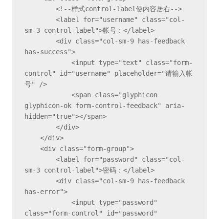
        <!--样式control-label使内容居右-->

        <label for="username" class="col-
sm-3 control-label">帐号：</label>

        <div class="col-sm-9 has-feedback 
has-success">

            <input type="text" class="form-
control" id="username" placeholder="请输入帐
号" />

            <span class="glyphicon 
glyphicon-ok form-control-feedback" aria-
hidden="true"></span>

        </div>

    </div>

    <div class="form-group">

        <label for="password" class="col-
sm-3 control-label">密码：</label>

        <div class="col-sm-9 has-feedback 
has-error">

            <input type="password" 
class="form-control" id="password" 