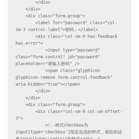
        </div>

    </div>

    <div class="form-group">

        <label for="password" class="col-
sm-3 control-label">密码：</label>

        <div class="col-sm-9 has-feedback 
has-error">

            <input type="password" 
class="form-control" id="password" 
placeholder="请输入密码" />

            <span class="glyphicon 
glyphicon-remove form-control-feedback" 
aria-hidden="true"></span>

        </div>

    </div>

    <div class="form-group">

        <div class="col-sm-9 col-sm-offset-
3">

            <!--样式checkbox为
input[type='checkbox']指定合适的样式，相应的还
有input[type='radio']的样式radio-->
