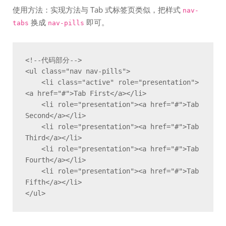
使用方法：实现方法与 Tab 式标签页类似，把样式
nav-
换成
即可。
tabs
nav-pills
<!--代码部分-->

<ul class="nav nav-pills">

    <li class="active" role="presentation">
<a href="#">Tab First</a></li>

    <li role="presentation"><a href="#">Tab 
Second</a></li>

    <li role="presentation"><a href="#">Tab 
Third</a></li>

    <li role="presentation"><a href="#">Tab 
Fourth</a></li>

    <li role="presentation"><a href="#">Tab 
Fifth</a></li>

</ul>