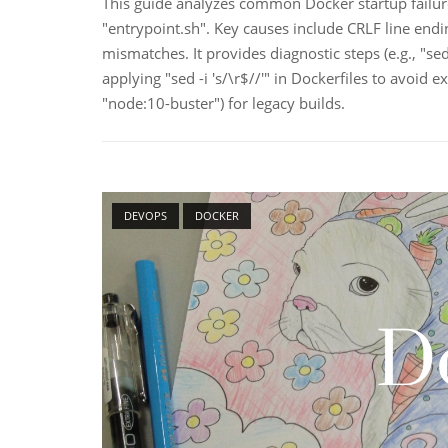
This guide analyzes common Docker startup failures
"entrypoint.sh". Key causes include CRLF line endi
mismatches. It provides diagnostic steps (e.g., "sed
applying "sed -i 's/\r$//'" in Dockerfiles to avoid 
"node:10-buster") for legacy builds.
Open post
DEVOPS
DOCKER