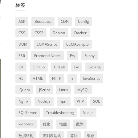
g
标签
,
ASP
Bootstrap
CDN
Config
CSS
CSS3
Debian
Docker
DOM
ECMAScript
ECMAScript6
ES6
Frontend Notes
Fry
Funny
Git
GitHub
GitLab
Go
Golang
H5
HTML
HTTP
IE
JavaScript
jQuery
JScript
Linux
MySQL
Nginx
Node.js
npm
PHP
SQL
SQLServer
Troubleshooting
Vue.js
webpack
优化
性能
散列
数据结构
正则表达式
算法
缓存