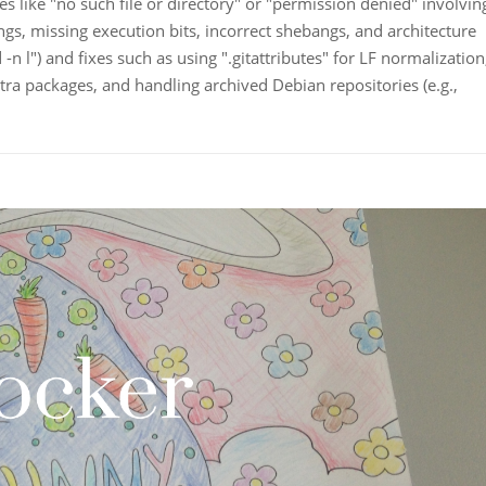
 like "no such file or directory" or "permission denied" involvin
ngs, missing execution bits, incorrect shebangs, and architecture
 -n l") and fixes such as using ".gitattributes" for LF normalization
extra packages, and handling archived Debian repositories (e.g.,