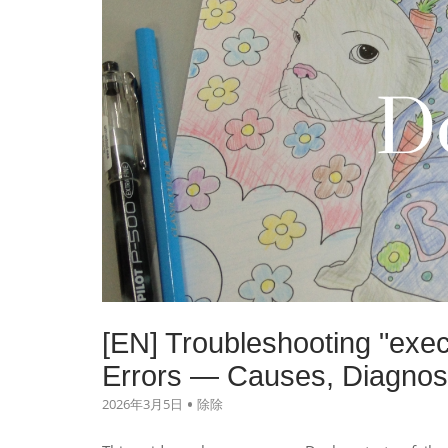
[EN] Troubleshooting "exe
Errors — Causes, Diagnost
2026年3月5日
除除