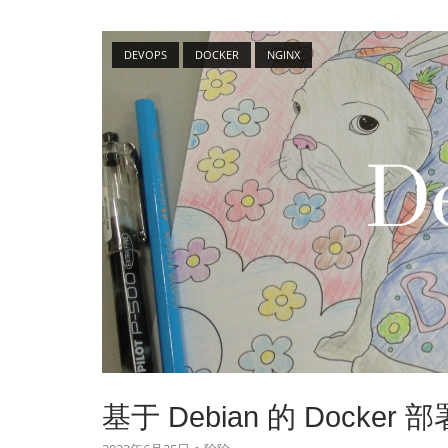
Open post
DEVOPS
DOCKER
NGINX
基于 Debian 的 Docke