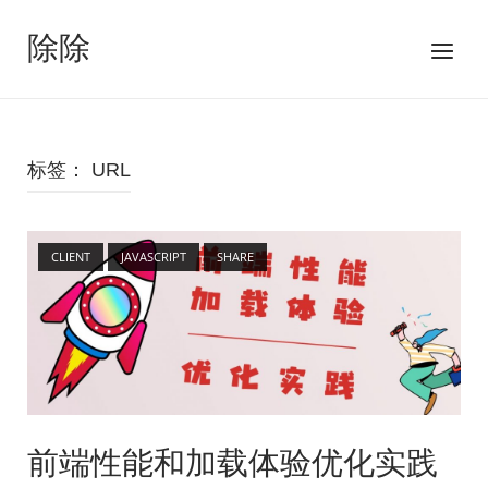
跳
至
除除
菜
内
单
容
标签：
URL
Open post
CLIENT
JAVASCRIPT
SHARE
前端性能和加载体验优化实践