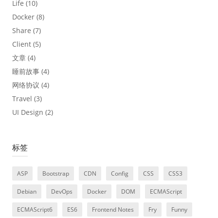
Life
(10)
Docker
(8)
Share
(7)
Client
(5)
文章
(4)
睡前故事
(4)
网络协议
(4)
Travel
(3)
UI Design
(2)
标签
ASP
Bootstrap
CDN
Config
CSS
CSS3
Debian
DevOps
Docker
DOM
ECMAScript
ECMAScript6
ES6
Frontend Notes
Fry
Funny